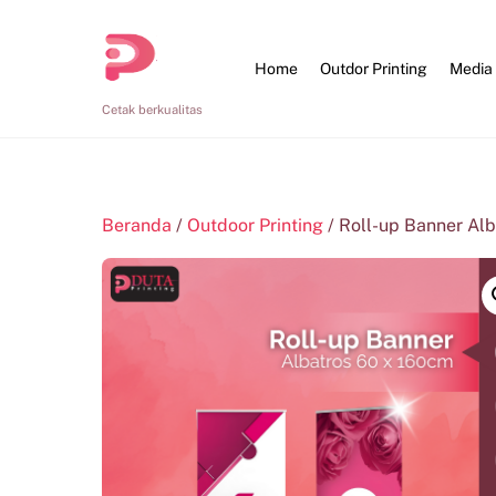
Skip
to
Home
Outdor Printing
Media
content
Cetak berkualitas
Beranda
/
Outdoor Printing
/ Roll-up Banner Alb