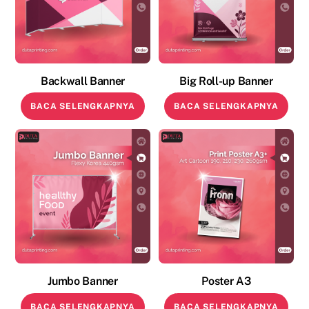
Backwall Banner
Big Roll-up Banner
BACA SELENGKAPNYA
BACA SELENGKAPNYA
Jumbo Banner
Poster A3
BACA SELENGKAPNYA
BACA SELENGKAPNYA