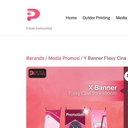
Skip
to
Home
Outdor Printing
Media
content
Cetak berkualitas
Beranda
/
Media Promosi
/ Y Banner Flexy Cina