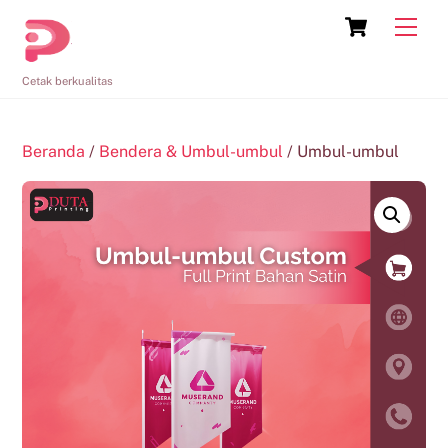
Skip
Cart
Men
to
content
Cetak berkualitas
Beranda
/
Bendera & Umbul-umbul
/ Umbul-umbul