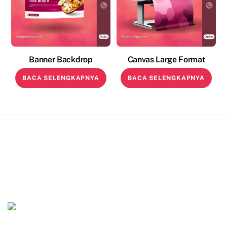
Banner Backdrop
Canvas Large Format
BACA SELENGKAPNYA
BACA SELENGKAPNYA
Duta Printing
©
Duta Printing
2026
Powered by
WordPress
•
Themify WordPress Themes
Back
To
Top