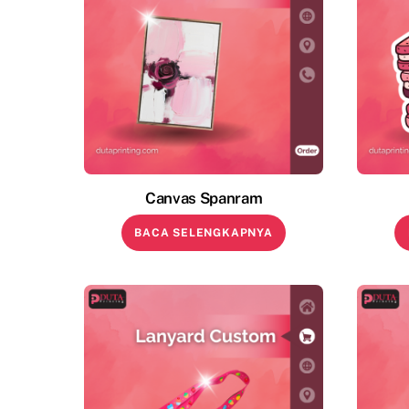
Canvas Spanram
BACA SELENGKAPNYA