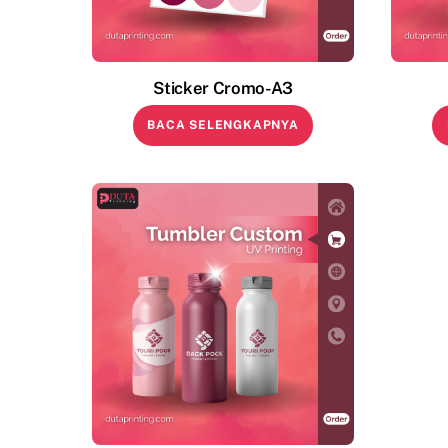
Sticker Cromo-A3
BACA SELENGKAPNYA