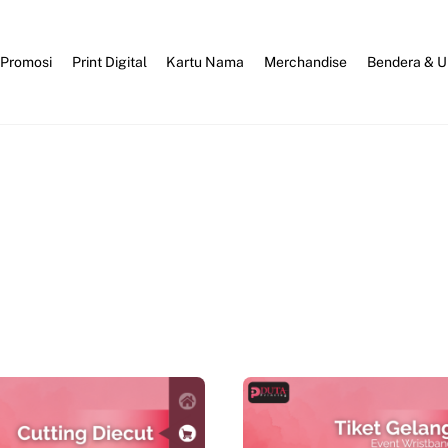
 Promosi
Print Digital
Kartu Nama
Merchandise
Bendera & 